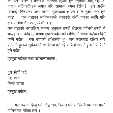
लगाउने गर्दछन । हिँउदको समयमा सुख्खा हुने भएकाले आलु गहूँ, जौ
जस्ता बालिनालिहरु लगाए पनि सामान्य रुपमा सिंचाई हुने ठाउँमा
सिंचाई गरिन्छ तर अन्य ठाउँमा सुख्खाका कारण बालि सुकेर नष्ट हुने
गर्दछ । यस वडाको मानिसहरुले तरकारी खेती गर्नका लागि पनि
हावापानीमा नै भरपर्नु परेको छ ।
यस वडाको धरातलिय स्वरुप अनुसार ठण्डी क्षेत्रमा वर्षैभरी ठण्डी नै
भईरहन्छ । केहि भु–भागमा तुषारो पर्दछ भने माथिल्लो भेगमा हिउँदमा हिउँ
जम्ने गर्दछ । यस वडाको अधिकांश भु– भाग उत्तरबाट दक्षिण तर्फ
फर्केको हुनाले सुर्यको किरण सिधा पर्न गई पारिलो भएको हुनाले रापिलो
हुने गर्दछ ।
प्रमुख नदीहरु तथा खोलानालाहरु :-
दुध कोशी नदी
मेकु खोला
सिम्ले खोला
प्रमुख धर्महरु:-
यस वडामा हिन्दु धर्म, वौद्ध धर्म, किरात धर्म र क्रिश्चियन धर्म मान्ने
मानिसहरु रहेका छन् ।